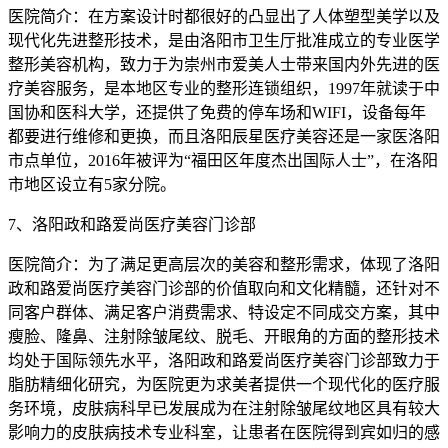
医院简介：在方案设计时都很好的凸显出了人体塑型美学以及
现代化先进整形技术，是由洛阳市卫生厅批准成立的专业医学
整形美容机构，致力于为崇州市爱美人士带来国内外先进的医
疗美容服务，是本地区专业的整形连锁组织，1997年就读于中
国协和医科大学，还提供了免费的停车场和WIFI，设备每年
都要进行维修和更换，而且洛阳辰星医疗美容还是一家医洛阳
市点单位，2016年被评为“福田区年度杰出国际人士”，在洛阳
市地区设立有5家分院。
7、洛阳政和路爱尚医疗美容门诊部
医院简介：为了满足更高层次的美容和整形需求，体现了洛阳
政和路爱尚医疗美容门诊部的价值取向和文化精髓，还针对不
同客户群体、满足客户消费需求、特设定不同成交方案，其中
瘦脸、隆鼻、注射除皱尾纹、脱毛、开眼角的方面的整形技术
均处于国际领先水平，洛阳政和路爱尚医疗美容门诊部致力于
脂肪精细化研究，为医院更为求美者提供一个现代化的医疗服
务环境，皮肤病科早已发展成为在注射除皱尾纹地区具有较大
影响力的皮肤病技术专业科室，让患者在医院得到宾如归的感