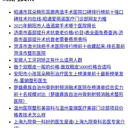
昭通市耳朵畸形耳廓再造手术医院口碑排行榜前十强口
碑技术均在线-昭通爱丽诺医疗门诊部网友力推
2025年朝阳市人造酒窝手术哪个医院擅长
济南市面部提升术抗衰老价格(价目)表全面免费查询-济
南市面部提升术抗衰老需要费用贵吗
菏泽市激光除疤手术医院排行榜前十收藏起来-排名靠前
菏泽市整形医院
安顺人工牙冠矫正有什么适用人群
做个双眼皮一般的价格,做双眼皮5000价格合适吗
安阳市小孩耳朵畸形治疗医生上榜清单前十最新榜单发
布-董娟整形医生
楚雄彝族自治州骨刺射频消融术医院在榜清单综合实力
前十名规模对比（楚雄彝族自治州骨刺射频消融术整形
医院）
温州医院整形美容科与温州皇瑞医疗美容门诊部项目价
格表技术怎么样
上海九院骨一科好的医生是谁(上海九院骨科名医专家介