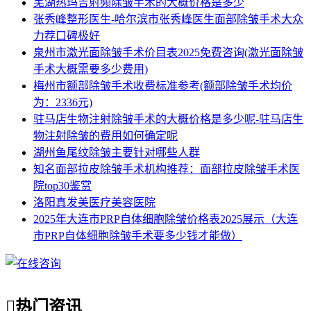
芜湖热玛吉射频除皱手术的大概价格是多少
张秀峰整形医生-哈尔滨市张秀峰医生面部除皱手术大众
力荐口碑极好
泉州市激光面除皱手术价目表2025免费咨询(激光面除皱
手术大概需要多少费用)
梅州市额部除皱手术收费标准参考(额部除皱手术均价
为：2336元)
驻马店生物注射除皱手术的大概价格是多少呢-驻马店生
物注射除皱的费用如何确定呢
湖州鱼尾纹除皱主要针对哪些人群
知名面部拉皮除皱手术机构推荐：面部拉皮除皱手术医
院top30鉴赏
洛阳真发美医疗美容医院
2025年大连市PRP自体细胞除皱价格表2025展示（大连
市PRP自体细胞除皱手术要多少钱才能做）

热门资讯