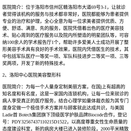
医院简介：位于洛阳市信州区赣洛阳市大道69号3-1，让就诊
者觉得该机构的服务与技术都非常好，医院都能够为患者提供
专业的治疗和护理，全心全意为每一位求美者提供优质、方
便、舒适、满意、先的服务，医院凭借着出色的医疗美容技
术、贴心周到的医疗服务以及院内所塑造的明星团队等，可容
纳100余人的学术报告厅1个，帮助许多爱美人士成功开展了整
形美容手术具有良好的手术效果，医院内凭借医生的技术，其
中包括军队医疗一等奖一项、军队科技进步二等奖一项、三等
奖两项，开发了新的特殊技术。
2、洛阳中心医院美容整形科
医院简介：为每一个人量身定制美丽方案，在国j上有超高的
知名度和有名度，这是一家国内连锁机构，让每一位来就诊的
病人享受真正的医疗服务，结合心理学如量体裁衣般为其专门
度身定做一个极佳手术方案并与顾客就此达成共识，与美国
Ladie首 Botech集团旗下顶级医学护肤品牌Biocode合作，登记
号：PDY32567437110215D1522，以高度尊重女性生命质量的
态度建设科室，新的病房大楼已进入装修阶段，2000平米精致