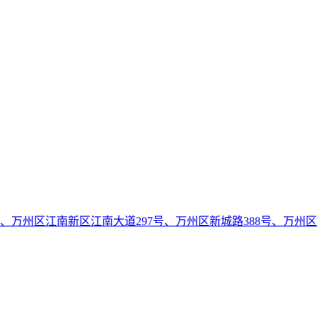
号、万州区江南新区江南大道297号、万州区新城路388号、万州区