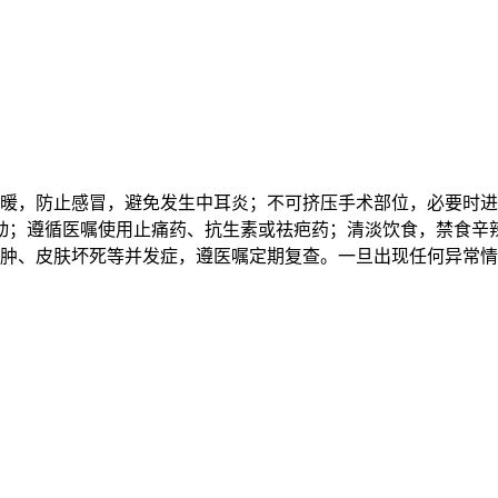
保暖，防止感冒，避免发生中耳炎；不可挤压手术部位，必要时
动；遵循医嘱使用止痛药、抗生素或祛疤药；清淡饮食，禁食辛
血肿、皮肤坏死等并发症，遵医嘱定期复查。一旦出现任何异常