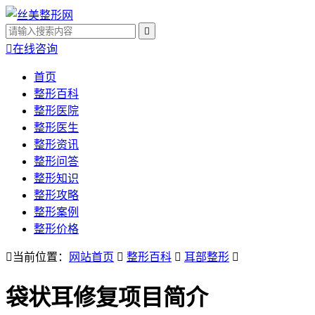


在线咨询
首页
整形百科
整形医院
整形医生
整形资讯
整形问答
整形知识
整形攻略
整形案例
整形价格

当前位置：
网站首页

整形百科

耳部整形

袋状耳修复
项目简介