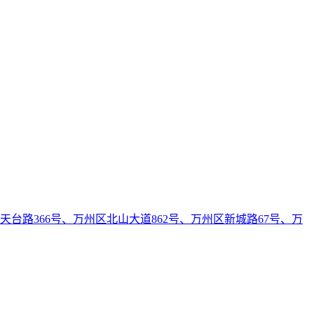
天台路366号、万州区北山大道862号、万州区新城路67号、万