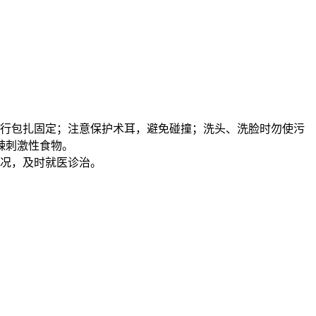
进行包扎固定；注意保护术耳，避免碰撞；洗头、洗脸时勿使污
辣刺激性食物。
情况，及时就医诊治。