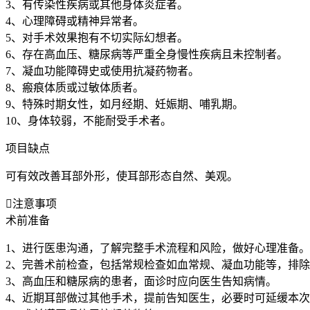
3、有传染性疾病或其他身体炎症者。
4、心理障碍或精神异常者。
5、对手术效果抱有不切实际幻想者。
6、存在高血压、糖尿病等严重全身慢性疾病且未控制者。
7、凝血功能障碍史或使用抗凝药物者。
8、瘢痕体质或过敏体质者。
9、特殊时期女性，如月经期、妊娠期、哺乳期。
10、身体较弱，不能耐受手术者。
项目缺点
可有效改善耳部外形，使耳部形态自然、美观。

注意事项
术前准备
1、进行医患沟通，了解完整手术流程和风险，做好心理准备。
2、完善术前检查，包括常规检查如血常规、凝血功能等，排
3、高血压和糖尿病的患者，面诊时应向医生告知病情。
4、近期耳部做过其他手术，提前告知医生，必要时可延缓本