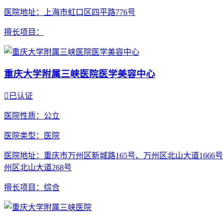
医院地址
：上海市虹口区四平路776号
擅长项目
：
重庆大学附属三峡医院医学美容中心

已认证
医院性质
：公立
医院类型
：医院
医院地址
：重庆市万州区新城路165号、万州区北山大道1666
州区北山大道268号
擅长项目
：综合