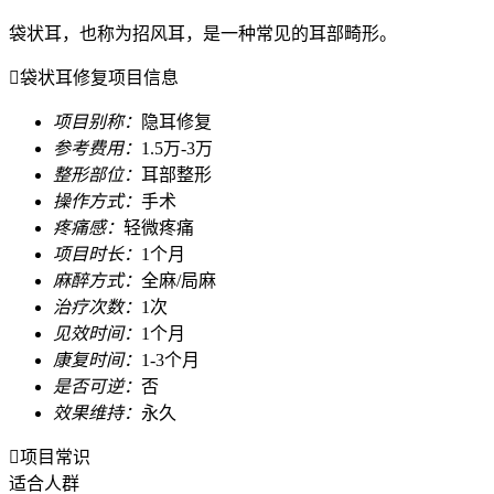
袋状耳，也称为招风耳，是一种常见的耳部畸形。

袋状耳修复项目信息
项目别称：
隐耳修复
参考费用：
1.5万-3万
整形部位：
耳部整形
操作方式：
手术
疼痛感：
轻微疼痛
项目时长：
1个月
麻醉方式：
全麻/局麻
治疗次数：
1次
见效时间：
1个月
康复时间：
1-3个月
是否可逆：
否
效果维持：
永久

项目常识
适合人群