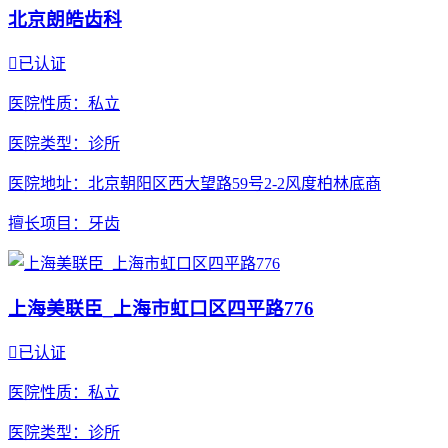
北京朗皓齿科

已认证
医院性质
：私立
医院类型
：诊所
医院地址
：北京朝阳区西大望路59号2-2风度柏林底商
擅长项目
：牙齿
上海美联臣_上海市虹口区四平路776

已认证
医院性质
：私立
医院类型
：诊所