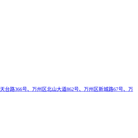
天台路366号、万州区北山大道862号、万州区新城路67号、万