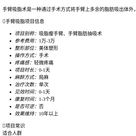
手臂吸脂术是一种通过手术方式将手臂上多余的脂肪吸出体外

手臂吸脂项目信息
项目别称：
吸脂瘦手臂、手臂脂肪抽吸术
参考费用：
1万-3万
整形部位：
美体塑形
操作方式：
手术
疼痛感：
轻微疼痛
项目时长：
0-1天
麻醉方式：
局麻
治疗次数：
单次
见效时间：
0-1天
康复时间：
1-3个月
是否可逆：
否
效果维持：
10年以上

项目常识
适合人群