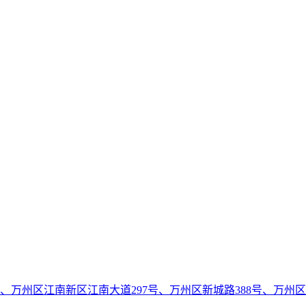
号、万州区江南新区江南大道297号、万州区新城路388号、万州区