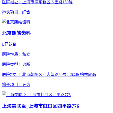
医院地址
：上海市浦东新区即墨路150号
擅长项目
：综合
北京朗皓齿科

已认证
医院性质
：私立
医院类型
：诊所
医院地址
：北京朝阳区西大望路59号2-2风度柏林底商
擅长项目
：牙齿
上海美联臣_上海市虹口区四平路776