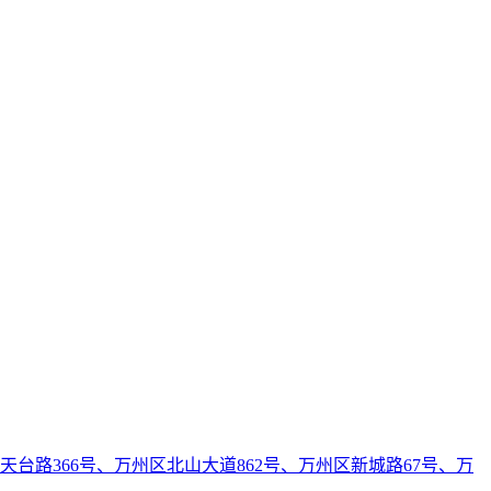
天台路366号、万州区北山大道862号、万州区新城路67号、万