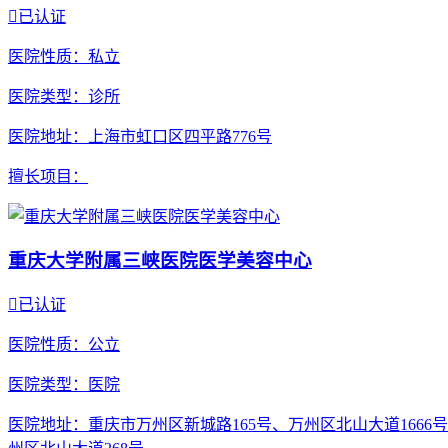

已认证
医院性质
：私立
医院类型
：诊所
医院地址
：上海市虹口区四平路776号
擅长项目
：
重庆大学附属三峡医院医学美容中心

已认证
医院性质
：公立
医院类型
：医院
医院地址
：重庆市万州区新城路165号、万州区北山大道1666