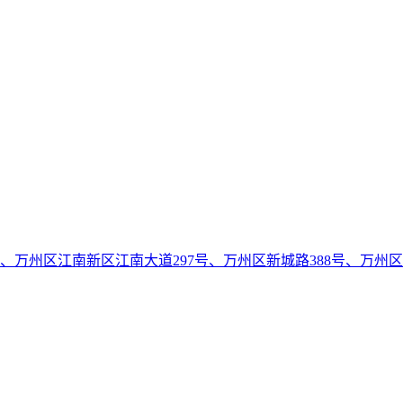
号、万州区江南新区江南大道297号、万州区新城路388号、万州区