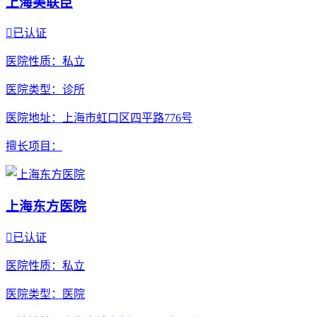
上海美联臣

已认证
医院性质
：私立
医院类型
：诊所
医院地址
：上海市虹口区四平路776号
擅长项目
：
上海东方医院

已认证
医院性质
：私立
医院类型
：医院