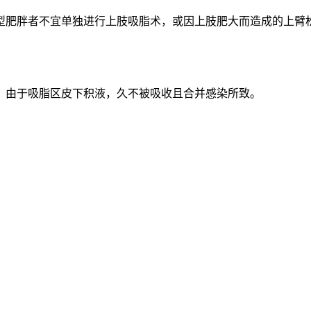
型肥胖者不宜单独进行上肢吸脂术，或因上肢肥大而造成的上臂
，由于吸脂区皮下积液，久不被吸收且合并感染所致。