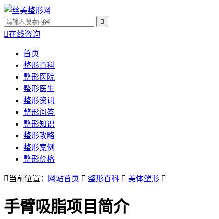


在线咨询
首页
整形百科
整形医院
整形医生
整形资讯
整形问答
整形知识
整形攻略
整形案例
整形价格

当前位置：
网站首页

整形百科

美体塑形

手臂吸脂
项目简介