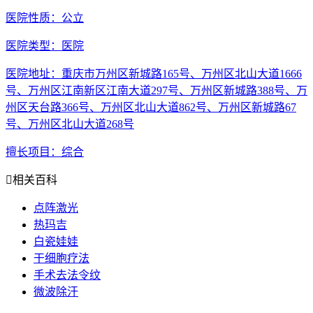
医院性质
：公立
医院类型
：医院
医院地址
：重庆市万州区新城路165号、万州区北山大道1666
号、万州区江南新区江南大道297号、万州区新城路388号、万
州区天台路366号、万州区北山大道862号、万州区新城路67
号、万州区北山大道268号
擅长项目
：综合

相关百科
点阵激光
热玛吉
白瓷娃娃
干细胞疗法
手术去法令纹
微波除汗