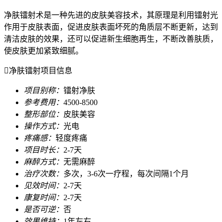
净肤镭射术是一种先进的皮肤美容技术，其原理是利用镭射光
作用于皮肤表面，促进皮肤表面坏死的角质层不断更新，达到
清洁皮肤的效果，还可以促进新生细胞再生，不断改善肤质，
使皮肤更加紧致细腻。

净肤镭射项目信息
项目别称：
镭射净肤
参考费用：
4500-8500
整形部位：
皮肤美容
操作方式：
光电
疼痛感：
轻度疼痛
项目时长：
2-7天
麻醉方式：
无需麻醉
治疗次数：
多次，3-6次一疗程，每次间隔1个月
见效时间：
2-7天
康复时间：
2-7天
是否可逆：
否
效果维持：
1年左右