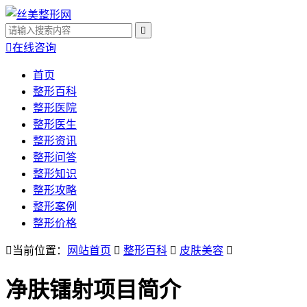


在线咨询
首页
整形百科
整形医院
整形医生
整形资讯
整形问答
整形知识
整形攻略
整形案例
整形价格

当前位置：
网站首页

整形百科

皮肤美容

净肤镭射
项目简介