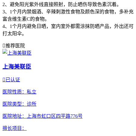
2、避免阳光紫外线直接照射，防止晒伤导致色素沉着。
3、1个月内禁烟酒、辛辣刺激性食物及颜色深的食物，多补充
富含维生素C的食物。
4、1个月内避免日晒，室内室外都需涂抹防晒产品，外出还可
打太阳伞。

推荐医院
上海美联臣

已认证
医院性质
：私立
医院类型
：诊所
医院地址
：上海市虹口区四平路776号
擅长项目
：