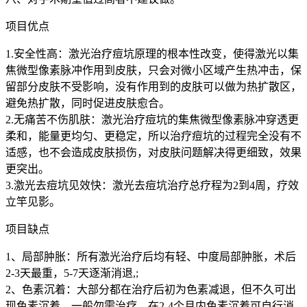
项目优点
1.安全性高：激光治疗痘坑原理的根本性改变，使得激光以集
焦微型像素脉冲作用到皮肤，只会对微小区域产生热冲击，保
留部分皮肤不受影响，没有作用到的皮肤可以做为热扩散区，
避免热扩散，同时促进皮肤愈合。
2.无痛苦不伤肌肤：激光治疗痘坑的集焦微型像素脉冲穿透更
柔和，能量更均匀、更稳定，所以治疗痘坑的过程完全没有不
适感，也不会造成皮肤损伤，对皮肤问题解决得更细致，效果
更突出。
3.激光去痘坑见效快：激光去痘坑治疗总疗程为2到4周，疗效
立竿见影。
项目缺点
1、局部肿胀：所有激光治疗后均有轻、中度局部肿胀，术后
2-3天最重，5-7天逐渐消退,;
2、色素沉着：大部分都在治疗后初为色素减退，但不久可出
现色素沉着，一般勿需治疗，在2-4个月内色素沉着可自行消