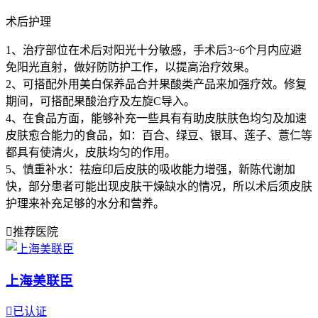
术后护理
1、治疗部位在术后对阳光十分敏感，手术后3~6个月内应避
免阳光直射，做好防防护工作，以提高治疗效果。
2、可搭配外用美白保养品合并果酸类产品来加强疗效。修复
期间，可搭配果酸治疗及左旋C导入。
4、在食品方面，能够补充一些具有有助皮肤肤色均匀及加速
皮肤愈合能力的食品，如：百合、绿豆、银耳、莲子、薏仁等
都具有使清火，皮肤均匀的作用。
5、慎重补水：祛痘印后皮肤的吸收能力增强，新陈代谢加
快，部分患者可能出现皮肤干燥缺水的情况，所以术后须皮肤
护理来补充足够的水分和营养。

推荐医院
上海美联臣

已认证