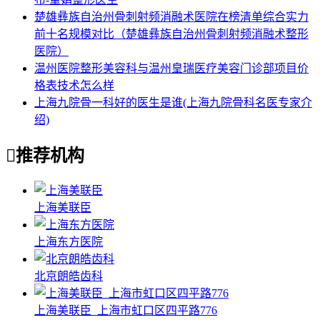
楚雄彝族自治州骨刺射频消融术医院在榜清单综合实力
前十名规模对比（楚雄彝族自治州骨刺射频消融术整形
医院）
温州医院整形美容科与温州皇瑞医疗美容门诊部项目价
格表技术怎么样
上海九院骨一科好的医生是谁(上海九院骨科名医专家介
绍)

推荐机构
上海美联臣
上海东方医院
北京朗皓齿科
上海美联臣_上海市虹口区四平路776