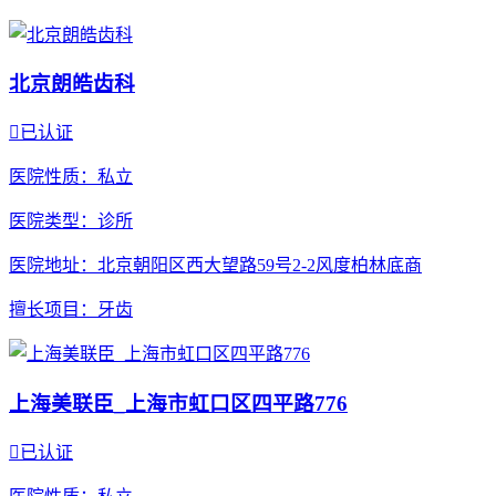
北京朗皓齿科

已认证
医院性质
：私立
医院类型
：诊所
医院地址
：北京朝阳区西大望路59号2-2风度柏林底商
擅长项目
：牙齿
上海美联臣_上海市虹口区四平路776

已认证