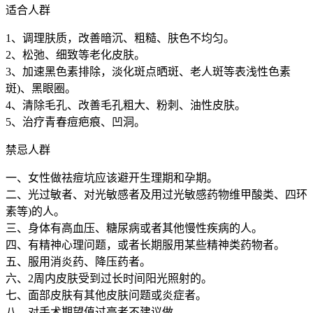
适合人群
1、调理肤质，改善暗沉、粗糙、肤色不均匀。
2、松弛、细致等老化皮肤。
3、加速黑色素排除，淡化斑点晒斑、老人斑等表浅性色素
斑)、黑眼圈。
4、清除毛孔、改善毛孔粗大、粉刺、油性皮肤。
5、治疗青春痘疤痕、凹洞。
禁忌人群
一、女性做祛痘坑应该避开生理期和孕期。
二、光过敏者、对光敏感者及用过光敏感药物维甲酸类、四环
素等)的人。
三、身体有高血压、糖尿病或者其他慢性疾病的人。
四、有精神心理问题，或者长期服用某些精神类药物者。
五、服用消炎药、降压药者。
六、2周内皮肤受到过长时间阳光照射的。
七、面部皮肤有其他皮肤问题或炎症者。
八、对手术期望值过高者不建议做。