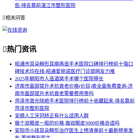
些-排名靠前湛江市整形医院

相关问答

热门资讯
昭通市耳朵畸形耳廓再造手术医院口碑排行榜前十强口
碑技术均在线-昭通爱丽诺医疗门诊部网友力推
2025年朝阳市人造酒窝手术哪个医院擅长
济南市面部提升术抗衰老价格(价目)表全面免费查询-济
南市面部提升术抗衰老需要费用贵吗
菏泽市激光除疤手术医院排行榜前十收藏起来-排名靠前
菏泽市整形医院
安顺人工牙冠矫正有什么适用人群
做个双眼皮一般的价格,做双眼皮5000价格合适吗
安阳市小孩耳朵畸形治疗医生上榜清单前十最新榜单发
布-董娟整形医生