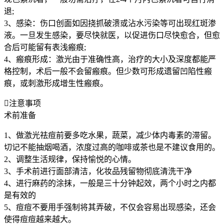
退;
3、感染：伤口创面如因挠抓破溃或沾水污染等可出现红斑渗
液。一旦发生感染，要尽快就医，以促进伤口尽快愈合，但愈
合后可能留有表浅瘢痕;
4、瘢痕形成：激光由于准确性高，治疗的大小及深度都能严
格控制，术后一般不会留瘢痕。但少数可形成遗留凹陷性瘢
痕，或刺激形成增生性瘢痕。

注意事项
术前准备
1、做激光祛痘前要多吃水果，蔬菜，减少体内毒素的滞留。
切记不能抽烟喝酒，浓度过高的咖啡或茶也是不建议食用的。
2、调整生活规律，保持愉悦的心情。
3、手术前进行面部清洁，化妆品残留物彻底清洗干净
4、进行麻药的涂抹，一般是三十分钟起效，两个小时之内都
是有效的
5、痘痘不要用手强制将其弄破，不仅会容易出现感染，还会
使得痘痘越来越大。