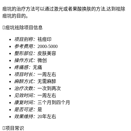
痘坑的治疗方法可以通过激光或者果酸换肤的方法,达到祛除
痘坑的目的。

痘坑祛除项目信息
项目别称：
祛痘印
参考费用：
2000-5000
整形部位：
皮肤美容
操作方式：
微创
疼痛感：
无痛
项目时长：
一周左右
麻醉方式：
无需麻醉
治疗次数：
一次到两次
见效时间：
一周左右
康复时间：
三个月到四个月
是否可逆：
是
效果维持：
20年左右

项目常识