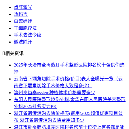
点阵激光
热玛吉
白瓷娃娃
干细胞疗法
手术去法令纹
微波除汗

相关资讯
2025年长治市全再造耳手术整形医院排名榜十强供你选
择
云南省下颚角切除手术价格(价目)表大全曝光一览（云
南省下颚角切除手术价格大致是多少）
滨州奥齿泰osstem种植体术价格需要多少
东阳人民医院整形烧伤外科,金华东阳人民医院美容整形
外科2025排名实力PK
浙江省遗传泪沟去除价格表(费用)2025超值优惠项目公
布-浙江省遗传泪沟去除费用知多少
湛江市卧蚕脂肪填充医院排名榜前十位榜上有名都是哪