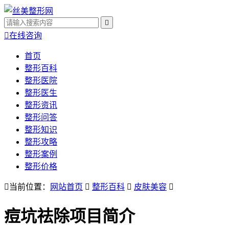


在线咨询
首页
整形百科
整形医院
整形医生
整形资讯
整形问答
整形知识
整形攻略
整形案例
整形价格

当前位置：
网站首页

整形百科

皮肤美容

痘坑祛除
项目简介