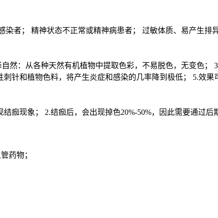
感染者； 精神状态不正常或精神病患者； 过敏体质、易产生排
色泽自然：从各种天然有机植物中提取色彩，不易脱色，无变色； 
次性刺针和植物色料，将产生炎症和感染的几率降到极低； 5.效
结痂现象； 2.结痂后，会出现掉色20%-50%，因此需要通过
血管药物；