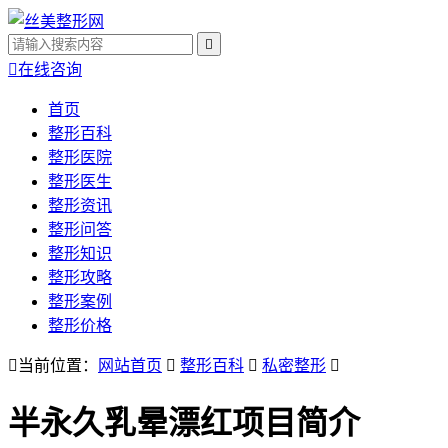


在线咨询
首页
整形百科
整形医院
整形医生
整形资讯
整形问答
整形知识
整形攻略
整形案例
整形价格

当前位置：
网站首页

整形百科

私密整形

半永久乳晕漂红
项目简介