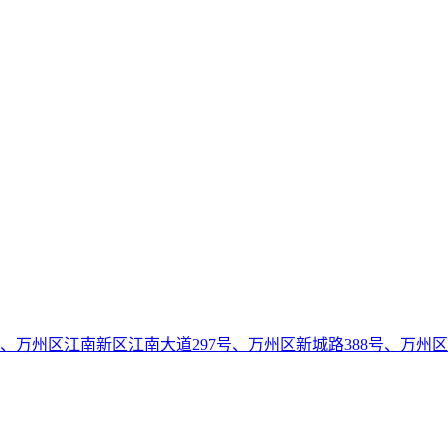
号、万州区江南新区江南大道297号、万州区新城路388号、万州区