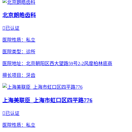
北京朗皓齿科

已认证
医院性质
：私立
医院类型
：诊所
医院地址
：北京朝阳区西大望路59号2-2风度柏林底商
擅长项目
：牙齿
上海美联臣_上海市虹口区四平路776

已认证
医院性质
：私立