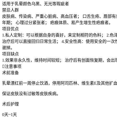
适用于乳晕颜色乌黑、无光等瑕疵者
禁忌人群
皮肤病、传染病、严重心脏病、高血压者； 口舌生疮、唇部有
年期； 心理过分紧张者； 疤痕体质、易产生增生性疤痕者。
项目优点
1.私人定制：可以根据自身的喜好，来定制相符的色料； 2.
治疗后可以直接回归日常生活； 4.安全性高：使用安全的一
谢掉。
项目缺点
1.效果非永久性，维持时间较短； 治疗后有创面恢复期，会出现

注意事项
术前准备
乳晕漂红前一周停止饮酒，停用阿司匹林、维生素E及其他扩
保证皮肤没有过敏等皮肤疾病。
术后护理
0天~1天