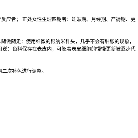
异反应者； 正处女性生理四期者：妊娠期、月经期、产褥期、更
3.随做随走：使用细微的银纳米针头，几乎不会有肿胀的现象，
果可逆：色料保存在表皮内，可随着表皮细胞的慢慢更新被逐步代
后期二次补色进行调整。