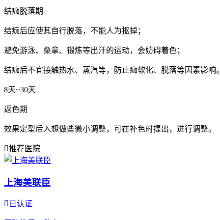
结痂脱落期
结痂后应使其自行脱落，不能人为抠掉；
避免游泳、桑拿、锻炼等出汗的运动，会妨碍着色；
结痂后不宜接触热水、蒸汽等，防止痂软化、脱落等因素影响
8天~30天
返色期
效果定型后入想做些微小调整，可在补色时提出，进行调整。

推荐医院
上海美联臣

已认证