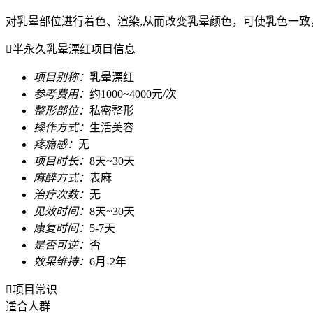
对乳晕部位进行着色、渲染,从而改变乳晕颜色，可使乳色一致

半永久乳晕漂红项目信息
项目别称：
乳晕漂红
参考费用：
约1000~4000元/次
整形部位：
私密整形
操作方式：
生活美容
疼痛感：
无
项目时长：
8天~30天
麻醉方式：
表麻
治疗次数：
无
见效时间：
8天~30天
康复时间：
5-7天
是否可逆：
否
效果维持：
6月-2年

项目常识
适合人群