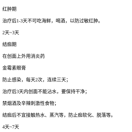
红肿期
治疗后1-3天不可吃海鲜，喝酒，以防过敏红肿。
2天~3天
结痂期
在创面上外用消炎药
金霉素眼膏
防止感染，每天2次，连续三天；
治疗后3天内创面不能沾水，要保持干净；
禁烟酒及辛辣刺激性食物；
结痂后不宜接触热水、蒸汽等，防止痂软化、脱落等。
4天~7天