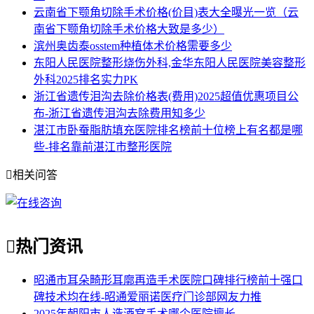
云南省下颚角切除手术价格(价目)表大全曝光一览（云
南省下颚角切除手术价格大致是多少）
滨州奥齿泰osstem种植体术价格需要多少
东阳人民医院整形烧伤外科,金华东阳人民医院美容整形
外科2025排名实力PK
浙江省遗传泪沟去除价格表(费用)2025超值优惠项目公
布-浙江省遗传泪沟去除费用知多少
湛江市卧蚕脂肪填充医院排名榜前十位榜上有名都是哪
些-排名靠前湛江市整形医院

相关问答

热门资讯
昭通市耳朵畸形耳廓再造手术医院口碑排行榜前十强口
碑技术均在线-昭通爱丽诺医疗门诊部网友力推
2025年朝阳市人造酒窝手术哪个医院擅长