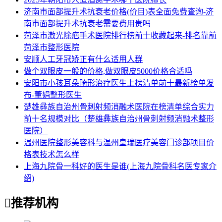
济南市面部提升术抗衰老价格(价目)表全面免费查询-济
南市面部提升术抗衰老需要费用贵吗
菏泽市激光除疤手术医院排行榜前十收藏起来-排名靠前
菏泽市整形医院
安顺人工牙冠矫正有什么适用人群
做个双眼皮一般的价格,做双眼皮5000价格合适吗
安阳市小孩耳朵畸形治疗医生上榜清单前十最新榜单发
布-董娟整形医生
楚雄彝族自治州骨刺射频消融术医院在榜清单综合实力
前十名规模对比（楚雄彝族自治州骨刺射频消融术整形
医院）
温州医院整形美容科与温州皇瑞医疗美容门诊部项目价
格表技术怎么样
上海九院骨一科好的医生是谁(上海九院骨科名医专家介
绍)

推荐机构