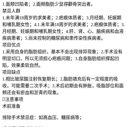
1.面颊凹陷者；2.面颊脂肪少显得颧骨突出者。
禁忌人群
1.未年满18周岁的求美者；2.疤痕体质者；3.月经期、妊娠期
和哺乳期女性；4.1.未年满18周岁的求美者；2.疤痕体质者；3.
月经期、妊娠期和哺乳期女性；4.肝、肾、心、脑疾病和血液
疾病患者；5.尚未控制的糖尿病和患传染性疾病者。
项目优点
1.采用自身的脂肪组织，基本不会出现排异现象；2.手术没有
明显切口，所以无须担心疤痕问题；3.自身脂肪组织撑起凹
陷，效果柔软自然。
项目缺点
1.相比玻尿酸注射恢复期长；2.脂肪填充后有一定程度的吸
收，可能需要二次手术；3.术后初期会有肿胀，吸脂部位和面
颊还会有瘀血和淤青的现象。

注意事项
术前准备
排除手术禁忌症：如高血压、糖尿病等；