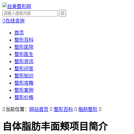


在线咨询
首页
整形百科
整形医院
整形医生
整形资讯
整形问答
整形知识
整形攻略
整形案例
整形价格

当前位置：
网站首页

整形百科

脂肪整形

自体脂肪丰面颊
项目简介