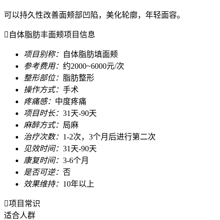
可以持久性改善面颊部凹陷，美化轮廓，年轻面容。

自体脂肪丰面颊项目信息
项目别称：
自体脂肪填面颊
参考费用：
约2000~6000元/次
整形部位：
脂肪整形
操作方式：
手术
疼痛感：
中度疼痛
项目时长：
31天-90天
麻醉方式：
局麻
治疗次数：
1-2次，3个月后进行第二次
见效时间：
31天-90天
康复时间：
3-6个月
是否可逆：
否
效果维持：
10年以上

项目常识
适合人群