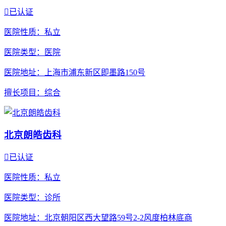

已认证
医院性质
：私立
医院类型
：医院
医院地址
：上海市浦东新区即墨路150号
擅长项目
：综合
北京朗皓齿科

已认证
医院性质
：私立
医院类型
：诊所
医院地址
：北京朝阳区西大望路59号2-2风度柏林底商