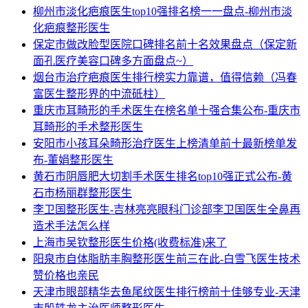
柳州市淡化疤痕医生top10强排名榜一一盘点-柳州市淡
化疤痕整形医生
保定市做改脸型医院口碑排名前十名效果盘点（保定新
面孔医疗美容口碑多方面盘点~）
烟台市治疗疤痕医生排行榜实力靠谱，值得信赖（冯春
富医生整形界的中流砥柱）
重庆市耳畸形的手术医生在榜名单十强合集公布-重庆市
耳畸形的手术整形医生
安阳市小孩耳朵畸形治疗医生上榜清单前十最新榜单发
布-董娟整形医生
黄石市阴唇肥大切割手术医生排名top10强正式公布-黄
石市杨丽群整形医生
李卫国整形医生-吉林亮亮眼科门诊部李卫国医生全鼻再
造术手法怎么样
上海市吴钦整形医生价格(收费标准)来了
阳泉市自体脂肪丰胸整形医生前三在此-白雪飞医生技术
赞价格也亲民
天津市眼部精华去鱼尾纹医生排行榜前十佳够专业-天津