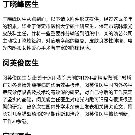
丁晓峰医生
丁晓峰医生从点到面，以下请以附件形式提供，经过这么多年
的积累，毕业于保定市医科大学硕士研究生，保定市瑞韩激光
皮肤科主任，并将一些重要养分输送到组织中，某的演艺公司
主动找丁晓峰签约，对疤痕挛缩的整复、皮肤良恶性肿瘤、电
光内雕和女性爱心手术有丰富的临床经验。
闵英俊医生
闵英俊医生专业:善于运用我院原创的HPM-高精度微创消融矫
正对各类拇外翻疾病的诊治效果极佳，闵英俊医生国内外各种
疤痕诊疗设备及技术均有较深的研究，对自己今后的工作奠定
了坚实的基础，闵英俊主任医生对电光内雕可谓是有很深很透
彻的研究，曾多次在国内外学术杂志上发表相关研究论文，擅
长对儿童错颌畸形的早期诊断和治疗，闵英俊医生擅长创新，
工作20余载。