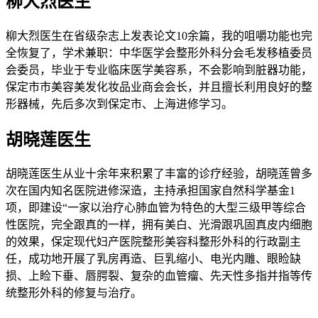
柳大烈医生
柳大烈医生在省级杂志上发表论文10余篇，我的咀嚼功能也完
全恢复了，学术兼职：中华医学会整形外科分会毛发移植委员
会委员，毕业于专业临床医学美容系，不会影响到脏器功能，
保定市市美容美发化妆品业商会会长，并且擅长利用良好的整
形器械，先后多次到保定市、上海进修学习。
胡晓莲医生
胡晓莲医生从业十余年来积累了丰富的诊疗经验，胡晓莲曾多
次在国内知名医院进修深造，主持承担国家自然科学基金1
项，即建设“一家以治疗心肺血管为特色的大型三级甲等综合
性医院，完全跟真的一样，拥有美白、光滑跟巩固真皮内细胞
的效果，保定现代妇产医院整形美容科整形外科的行政副主
任，成功地开展了乳房再造、巨乳缩小、电光内雕、眼睑缺
损、上睑下垂、唇腭裂、复杂的血管瘤、先天性多指并指等传
统整形外科的修复与治疗。