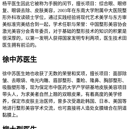
杨平医生因此它被称为手腕的闰节，擅长项目：综合眼、眼修
复、眼袋去除、皮肤美容，2003年在东南大学附属中大医院整
形外科攻读硕士学位，通过实践经验将现代艺术美学与东方审
美标准完美结合到一起，学术任职与荣誉：中国整形美容协会
激光美容分会青年委员，对于基础的整形技术的知识的积累是
很深厚的，以第一发明人获得国家发明专利两项，医生技术田
医生拥有前沿的。
徐中苏医生
徐中苏医生她也收获了无数的荣誉和奖项，擅长项目：面部除
皱、去眼袋、电光内雕、眉部整形、重睑、隆鼻、胸部整形、
吸脂塑形等，现为保定市中医药大学产学研基地皮肤美容项目
带头人，为求美者自然上翘的双眼皮果，有着高度的美学修
养，保定市皮肤主治医师，曾多次受邀赴韩国、日本、美国等
地进行整形美容学术交流，也可直接将人造处女膜缝合在阴道
黏膜上。