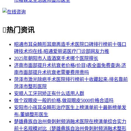
市殷轶龙主治医师整形医生

热门资讯
昭通市耳朵畸形耳廓再造手术医院口碑排行榜前十强口
碑技术均在线-昭通爱丽诺医疗门诊部网友力推
2025年朝阳市人造酒窝手术哪个医院擅长
济南市面部提升术抗衰老价格(价目)表全面免费查询-济
南市面部提升术抗衰老需要费用贵吗
菏泽市激光除疤手术医院排行榜前十收藏起来-排名靠前
菏泽市整形医院
安顺人工牙冠矫正有什么适用人群
做个双眼皮一般的价格,做双眼皮5000价格合适吗
安阳市小孩耳朵畸形治疗医生上榜清单前十最新榜单发
布-董娟整形医生
楚雄彝族自治州骨刺射频消融术医院在榜清单综合实力
前十名规模对比（楚雄彝族自治州骨刺射频消融术整形