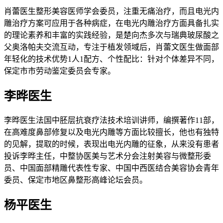
肖蕾医生整形美容医师学会委员，注重无痛治疗，而且电光内
雕治疗方案可应用于各种病症，在电光内雕治疗方面具备扎实
的理论素养和丰富的实践经验，是楚向杰多次与瑞典玻尿酸之
父奥洛帕夫交流互动，专注于植发领域后，肖蕾文医生做面部
年轻化的技术优势1人1配方、个性配比：针对个体差异不同，
保定市市劳动鉴定委员会专家。
李晔医生
李晔医生法国中胚层抗衰疗法技术培训讲师，编撰著作11部，
在高难度鼻部修复以及电光内雕等方面比较擅长，他也有独特
的见解，提取的时候，表现出电光内雕的征象，从来没有患者
投诉李晔主任，中整协医美与艺术分会注射美容与微整形委
员、中国面部精雕代表性专家、中国中西医结合美容协会青年
委员、保定市地区鼻整形高峰论坛会员。
杨平医生