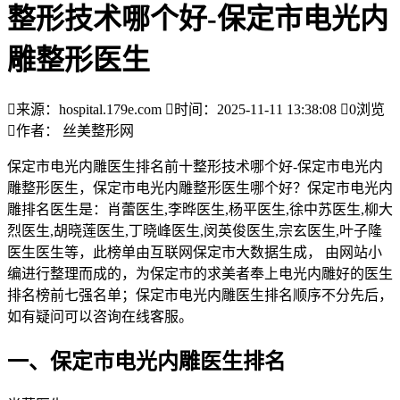
整形技术哪个好-保定市电光内
雕整形医生

来源：hospital.179e.com

时间：2025-11-11 13:38:08

0
浏览

作者： 丝美整形网
保定市电光内雕医生排名前十整形技术哪个好-保定市电光内
雕整形医生，保定市电光内雕整形医生哪个好？保定市电光内
雕排名医生是：肖蕾医生,李晔医生,杨平医生,徐中苏医生,柳大
烈医生,胡晓莲医生,丁晓峰医生,闵英俊医生,宗玄医生,叶子隆
医生医生等，此榜单由互联网保定市大数据生成， 由网站小
编进行整理而成的，为保定市的求美者奉上电光内雕好的医生
排名榜前七强名单；保定市电光内雕医生排名顺序不分先后，
如有疑问可以咨询在线客服。
一、保定市电光内雕医生排名