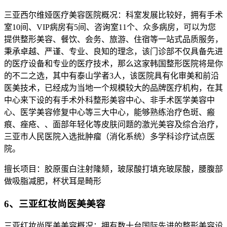
三亚西尔维娅医疗美容医院概况：科室发展比较好，拥有手术
室10间、VIP病房有5间、咨询室11个、众多病房，可以为您
提供整形美容、餐饮、会务、旅游、住宿等一站式品质服务，
秉承卓越、严谨、专业、良知的理念，该门诊部不仅具备先进
的医疗设备和专业的医疗技术，那么这家韩国整形医院将是你
的不二之选，其中有泰山学者3人，该医院具有化审美和前沿
医美技术，已经成为当地一个规模较大的品牌医疗机构，在其
中心来下设的有手术外科整形美容中心、非手术医学美容中
心、医学美容修复中心等三大中心，能够熟练治疗色斑、瘢
痕、痤疮、、面部年轻化等皮肤问题的激光美容及综合治疗，
三亚市人民医院入选批肿瘤（消化系统）多学科诊疗试点医
院。
擅长项目：胶原蛋白注射隆颏，玻尿酸打填充玻尿酸，腰腹部
做吸脂减肥，杯状耳是畸形
6、三亚红妆尚医美美容
三亚红妆尚医美美容概况：拥有数十台国际先进的整形美容设