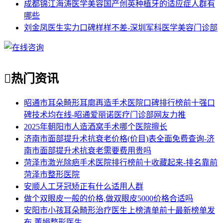
成都锦江海涛医学美容国产创英种植牙的适应症人群有
哪些
刘金凤医生实力口碑样样不差-深圳军科医学美容门诊部

热门资讯
昭通市耳朵畸形耳廓再造手术医院口碑排行榜前十强口
碑技术均在线-昭通爱丽诺医疗门诊部网友力推
2025年朝阳市人造酒窝手术哪个医院擅长
济南市面部提升术抗衰老价格(价目)表全面免费查询-济
南市面部提升术抗衰老需要费用贵吗
菏泽市激光除疤手术医院排行榜前十收藏起来-排名靠前
菏泽市整形医院
安顺人工牙冠矫正有什么适用人群
做个双眼皮一般的价格,做双眼皮5000价格合适吗
安阳市小孩耳朵畸形治疗医生上榜清单前十最新榜单发
布-董娟整形医生