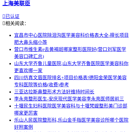
上海美联臣

已认证

相关阅读：
宜昌市中心医院除泪沟医学美容科价格表大全-擅长项目
肥大鼻头缩小等
营口市维生素e去黄褐斑哪家整形医院好(营口刘军医学
美容口碑汇总)
山东大学齐鲁儿童医院,山东大学齐鲁医院医学美容科你
更喜欢哪一家
四川仿真文眉医院排名+项目价格表!德阳金荣医学美容
专科医院等价格(收费)参考
三亚达拉斯鼻整形术方法好维持时间长
李永亮整形医生-安庆现代医学美容李永亮医师居前三
十堰民生妇科医院医学美容科与十堰梵媞整形美门诊部
哪家更厉害
乐山人民医院整形科,乐山金手指医学美容诊所哪个医院
好附案例