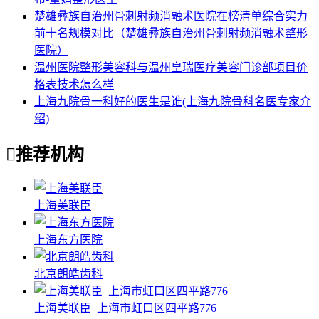
楚雄彝族自治州骨刺射频消融术医院在榜清单综合实力
前十名规模对比（楚雄彝族自治州骨刺射频消融术整形
医院）
温州医院整形美容科与温州皇瑞医疗美容门诊部项目价
格表技术怎么样
上海九院骨一科好的医生是谁(上海九院骨科名医专家介
绍)

推荐机构
上海美联臣
上海东方医院
北京朗皓齿科
上海美联臣_上海市虹口区四平路776