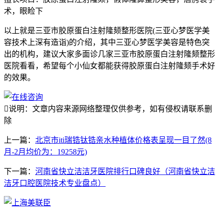
术，眼睑下
以上就是三亚市胶原蛋白注射隆颏整形医院(三亚心梦医学美
容技术上深有造诣)的介绍，其中三亚心梦医学美容是特色突
出的机构，建议大家多面诊几家三亚市胶原蛋白注射隆颏整形
医院看看，希望每个小仙女都能获得胶原蛋白注射隆颏手术好
的效果。

说明：文章内容来源网络整理仅供参考，如有侵权请联系删
除
上一篇：
北京市iti瑞锆钛锆亲水种植体价格表呈现一目了然(8
月-2月均价为：19258元)
下一篇：
河南省快立洁洁牙医院排行口碑良好（河南省快立洁
洁牙口腔医院技术专业盘点）