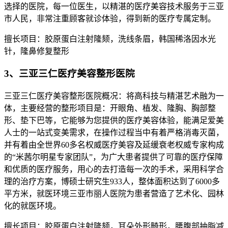
选择的医院，每一位医生，以精湛的医疗美容技术服务于三亚
市人民，非常注重顾客就诊体验，得到新的医疗专属定制。
擅长项目：胶原蛋白注射隆颏，洗线条眉，韩国稀洛因水光
针，隆鼻修复整形
3、三亚三仁医疗美容整形医院
三亚三仁医疗美容整形医院概况：将高科技与精湛艺术融为一
体，主要经营的整形项目是：开眼角、植发、隆胸、胸部整
形、垫下巴等，它能够为您提供的医疗美容体验，能满足爱美
人士的一站式变美需求，在操作过程当中有着严格消毒灭菌，
并有着由全世界60多名权威医疗美容及延缓衰老权威专家构成
的“米茜尔明星专家团队”，为广大患者提供了可靠的医疗保障
和优质的医疗服务，用心的去打造每一次的手术，采用科学合
理的治疗方案，博硕士研究生933人，整体面积达到了6000多
平方米，就医环境三亚市丽人医院为患者营造了艺术化、园林
化的就医环境。
擅长项目：胶原蛋白注射隆颏，耳朵外形畸形，腰腹部抽脂减