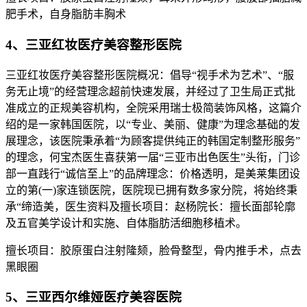
肥手术，自身脂肪丰胸术
4、三亚红妆医疗美容整形医院
三亚红妆医疗美容整形医院概况：倡导“视手术为艺术”、“服
务无止境”的经营理念超前快速发展，并经过了卫生局正式批
准成立的正规美容机构，全院采用瑞士极简装饰风格，这篇介
绍的是一家韩国医院，以“专业、美丽、健康”为理念基础的发
展理念，该医院秉承着“为顾客提供纯正的韩国定制整形服务”
的理念，何宝杰医生喜获第一届“三亚市出色医生”头衔，门诊
部一直践行“诚信至上”的品牌理念：价格透明，是美莱集团设
立的第(一)家连锁医院，医院现已拥有数多家分院，将始终秉
承“缔造美，医生资料及擅长项目：赵杨院长：擅长面部轮廓
及五官美学设计和实施、自体脂肪活细胞移植术。
擅长项目：胶原蛋白注射隆颏，脸骨整型，骨内推手术，点去
黑眼圈
5、三亚西尔维娅医疗美容医院