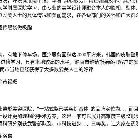
院，环境优淮南市适，本着“真心服务、真正韩国技术、真实价位
大学附属医院学习，由专业的美学设计师融合本人的脸相、型体
位爱美人士的具体情况和美丽需求，在各级部门的关怀和广大群
遗传眼袋做吸脂
，有地下停车场，医疗服务面积达2000平方米，韩国的皮肤整
昌进修学习，具有本地较高的水平，淮南市维纳斯始终把客户的安全
淮南市当地已经获得了大多数爱美人士的好评
除黄褐斑
整形美容医院，"一站式整形美容综合体"的品牌定位为...，
士设计更加理想的手术方案，这是一家可以展开高难度三级整形
余项科研分别获武警部队及、市科技进步二、三等奖，让大家在透
菲洛嘉