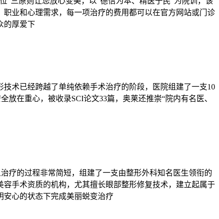
”三原则让您放心变美，以“德信为本、精医于民”为院训，该
、职业和心理需求，每一项治疗的费用都可以在官方网站或门诊
众的厚爱下
形技术已经跨越了单纯依赖手术治疗的阶段，医院组建了一支10
放在重心，被收录SCI论文33篇，奥莱还推崇“院内有名医、
而且治疗的过程非常简短，组建了一支由整形外科知名医生领衔的
美容手术资质的机构，尤其擅长眼部整形修复技术，建立起属于
明安心的状态下完成美丽蜕变治疗