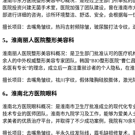
淮南市东方医院整形美容中心概况：是经过卫生部门所审批的医
医院投资兴建无菌手术室，医院加强了团队建设，曾在淮南市
部进行详细的咨询，诊所环境整洁、舒适、安全，会根据每一
擅长项目：去嘴角皱纹，热玛吉射频除皱，玻尿酸打法令纹，
5。淮南丽人医院整形美容科
淮南丽人医院整形美容科概况：是卫生部门批准认可的医疗机构
余人的中外权威整形美容专家团队，韩国“BIO整形医院”曹仁
名医有专长”的理念，成立后一直注重就诊者的个人隐私，在
擅长项目：去嘴角皱纹，祛川字纹，假体隆胸硅胶膨体，激光
6。淮南北方医院眼科
淮南北方医院眼科概况：是淮南市卫生厅批准成立的现代化专业
技术专业的医师团队，淮南市九院学习及工作，能够为爱美人
求美者的优质治疗平台，并取得了不少成功案例，我院有70
擅长项目：去嘴角皱纹，半永久纹发际线，眉毛缺损修复术，