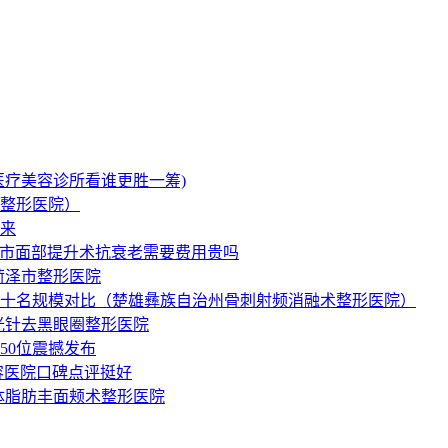
医疗美容诊所看谁更胜一筹)
整形医院）
起来
南市面部提升术抗衰老需要费用贵吗
菏泽市整形医院
十名规模对比（楚雄彝族自治州骨刺射频消融术整形医院）
光针去黑眼圈整形医院
50位震撼发布
容医院口碑点评挺好
体脂肪丰面颊术整形医院