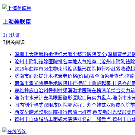
上海美联臣

已认证

相关阅读：
深圳市大阴唇粉嫩漂红术哪个整形医院安全(深圳曹孟君
沧州市附乳祛除医院排名本地人气推荐（沧州市附乳祛除
2025年曲靖市3d生物束带缩紧整形医院排行榜赶紧收藏
济南市面部提升术抗衰老价格(价目)表全面免费查询-济
菏泽市激光除疤手术医院排行榜前十收藏起来-排名靠前
楚雄彝族自治州骨刺射频消融术医院在榜清单综合实力前
淮南市水光针去黑眼圈整形医院口碑实力盘点-淮南市水
国内割个韩式双眼皮医院哪家好：割个韩式双眼皮医院前
西安孕睫术整形医院排行榜前七推荐,西安新时光整形美
德州市自体脂肪丰面颊术医院排名前十强盘点-德州市自