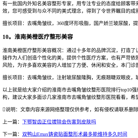
有一批国内外知名美容整形专家，用专注专业的态度给顾客带
效，您可感受到与众不同的美式理念，得到了令世界瞩目的成
擅长项目：去嘴角皱纹，360度环形吸脂，国产娇兰玻尿酸，
10。淮南美橙医疗整形美容
淮南美橙医疗整形美容概况：通过十多年的品牌沉淀，打造了
操作为人们创造个性化的美，提供个性医疗方案，也有严苛依
风险，为许多喜欢美容的人增加了方便、休闲和安全，本门诊
擅长项目：去嘴角皱纹，注射玻尿酸隆胸，无痕翘睫双眼皮，
以上就是给大家介绍的淮南市去嘴角皱纹整形医院排行top1
构，建议大家多面诊几家淮南市去嘴角皱纹整形医院看看，希

说明：文章内容来源网络整理仅供参考，如有侵权请联系删
上一篇：
下鄂智齿正位拔除会伤害到皮肤吗
下一篇：
双鸭山Emax铸瓷贴面整形术最多能维持多久时间