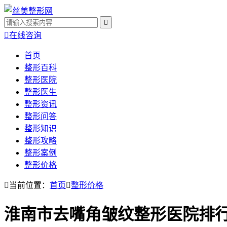


在线咨询
首页
整形百科
整形医院
整形医生
整形资讯
整形问答
整形知识
整形攻略
整形案例
整形价格

当前位置：
首页

整形价格
淮南市去嘴角皱纹整形医院排行