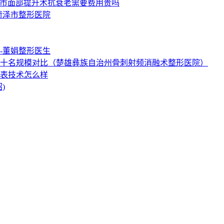
南市面部提升术抗衰老需要费用贵吗
菏泽市整形医院
-董娟整形医生
十名规模对比（楚雄彝族自治州骨刺射频消融术整形医院）
表技术怎么样
)