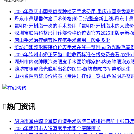
2025年重庆市国奥齿泰种植牙手术费用-重庆市国奥齿泰种
丹东市鼻蝶垂体瘤手术价格(价目)完整全新上线-丹东市
昆明补牙树脂一次的手术费用「昆明补牙树脂术的大致价
深圳宝联齿科整形门诊部价格价位表官方2025正版更新
唐山手术治疗结节性痤疮手术费用一般要多少
潍坊坤娜整形医院价位表手术在线一览附opt激光脱毛案
2025年钦州市矫正牙齿口腔收费标准在线免费查看-钦
湖州市内双肿眼泡双眼皮手术医院哪家好-内双肿眼泡双
潍坊市腿部激光脱毛出名的医生-潍坊市陈书军整形医生
山西省阴唇整形价格表（费用）在线一览-山西省阴唇整

热门资讯
昭通市耳朵畸形耳廓再造手术医院口碑排行榜前十强口碑
2025年朝阳市人造酒窝手术哪个医院擅长