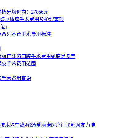
植牙均价为：27856元
鼻蝶垂体瘤手术费用及护理事项
位」
-复合牙基台手术费用标准
例
州市矫正牙齿口腔手术费用到底是多高
眼皮手术费用范围
形手术费用查询
技术均在线-昭通爱丽诺医疗门诊部网友力推