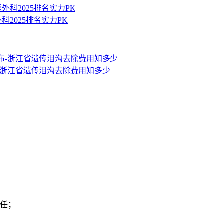
2025排名实力PK
布-浙江省遗传泪沟去除费用知多少
任；