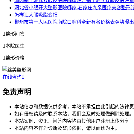
国内割个韩式双眼皮医院哪家好：割个韩式双眼皮医院前
河北省小眼开大整形医院哪家-石家庄九朵医疗美容整形
怎样让大腿吸脂变细
郴州市第一人民医院南院口腔科全新有名价格表强势曝出-节假日

整形问答

本院医生

整形价格
在线咨询

免责声明
本站信息和数据仅供参考，本站不承担由此引起的法律责
如有侵权请及时联系本站，我们会及时处理做删除处理。
本站案例、资讯、问答内容均由其他用户注册上传分享
本站内容不作为诊断及整形依据，请以面诊为主。