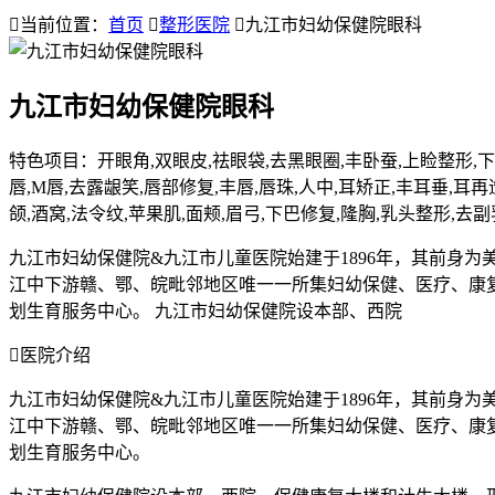

当前位置：
首页

整形医院

九江市妇幼保健院眼科
九江市妇幼保健院眼科
特色项目：开眼角,双眼皮,祛眼袋,去黑眼圈,丰卧蚕,上睑整形,下
唇,M唇,去露龈笑,唇部修复,丰唇,唇珠,人中,耳矫正,丰耳垂,耳再
颌,酒窝,法令纹,苹果肌,面颊,眉弓,下巴修复,隆胸,乳头整形,去
九江市妇幼保健院&九江市儿童医院始建于1896年，其前身为
江中下游赣、鄂、皖毗邻地区唯一一所集妇幼保健、医疗、康复、
划生育服务中心。 九江市妇幼保健院设本部、西院

医院介绍
九江市妇幼保健院&九江市儿童医院始建于1896年，其前身为
江中下游赣、鄂、皖毗邻地区唯一一所集妇幼保健、医疗、康复、
划生育服务中心。