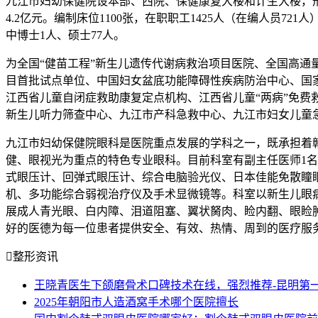
九江市妇幼保健院设本部、西院、保健康复大楼和计生大楼，形成
4.2亿元。编制床位1100张，在职职工1425人（在编人员721
中博士1人、硕士77人。
为全国“健苗工程”新生儿遗传代谢病救治项目医院、全国高
目首批试点单位、中国妇女盆底功能障碍性疾病防治中心、国
江西省儿童自闭症救助康复定点机构、江西省儿童“两病”免费
新生儿听力筛查中心、九江市产科急救中心、九江市妇女儿童
九江市妇幼保健院眼科是医院重点发展的学科之一，既承担着
健、眼视光为重点的特色专业眼科。目前科室有副主任医师1名，
式眼压计、回弹式眼压计、综合电脑验光仪、日本佳能免散瞳
机、多功能综合弱视治疗仪及手术显微镜等。科室以新生儿眼
展成人青光眼、白内障、泪道阻塞、翼状胬肉、睑内翻、眼睑肿
好的医德为每一位患者提供安全、有效、热情、周到的医疗服

整形资讯
王晓青医生下颌磨骨术口碑技术在线，强烈推荐-昆明第
2025年朝阳市人造酒窝手术哪个医院擅长