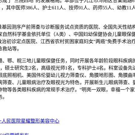
了“三院四地”的发展格局。本部位于九江市浔阳区甘棠南路61
人），其中医师386人、护士611人、技师91人、药师55人、幼教1
通量基因测序产前筛查与诊断服务试点资质的医院、全国先天性结
家自然科学基金依托单位（A类）、中国妇幼保健协会儿童眼保
救治初诊定点医院、江西省农村贫困家庭妇女“两癌”免费手术治
急救站等。
赣、鄂、皖三地儿童眼保健任务，同时开展各年龄阶段眼科疾病
硕士研究生2名，高级视光师1名，专科护士4名。科室设备先进，
眼底照相机、美国伟伦婴幼儿视力筛查仪、角膜地形图、角膜曲
病筛查、儿童眼病治疗及眼视光为特色，开展新生儿眼病筛查、
物等各类眼科疾病的常规手术治疗。“明亮一双眼，幸福一个家庭
务。
一人民医院星耀整形美容中心