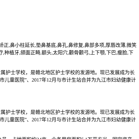
矫正,鼻小柱延长,垫鼻基底,鼻孔,鼻修复,鼻部多项,厚唇改薄,微笑
疗,种植牙,颌面正畸,额头,太阳穴,颧骨颧弓,上下颚,下巴,瘦脸,下
德附属护士学校，是赣北地区护士学校的发源地。现已发展成为长
儿童医院”、2017年12月与市计生站合并为九江市妇幼健康计
德附属护士学校，是赣北地区护士学校的发源地。现已发展成为长
儿童医院”、2017年12月与市计生站合并为九江市妇幼健康计