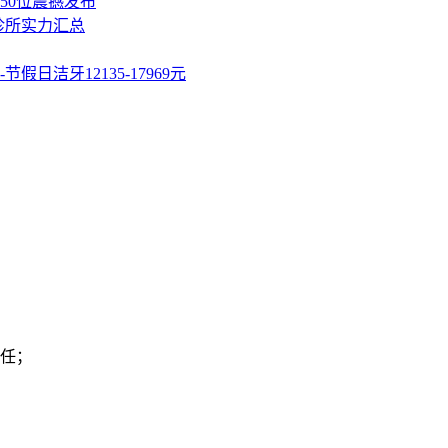
50位震撼发布
诊所实力汇总
洁牙12135-17969元
任；