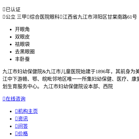

已认证

公立 三甲

综合医院眼科

江西省九江市浔阳区甘棠南路61号
开眼角
双眼皮
祛眼袋
去黑眼圈
丰卧蚕
九江市妇幼保健院&九江市儿童医院始建于1896年，其前身为
江中下游赣、鄂、皖毗邻地区唯一一所集妇幼保健、医疗、康复、
划生育服务中心。 九江市妇幼保健院设本部、西院

在线咨询

机构主页

资讯

问答

价格