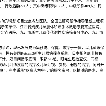
号，占地面积约24亩，业务用房面积5.1万平方米，固定资产
1人、行政后勤271人；其中高级职称135人、中级职称409人；其
构畸形救助项目定点救助医院、全国乙肝母婴传播零阻断工程项
健示范单位、江西省残疾儿童肢体矫治手术救助康复定点医院、
疗定点医院、九江市新生儿遗传代谢性疾病筛查分中心、九江市
的诊治，现已发展成为集预防、保健、诊疗于一体，以儿童眼保
拥有美国Retcam3新生儿眼病筛查系统、日本拓普康非接触
率计、双目间接眼底镜、眼部AB超、眼电生理检查仪、同视
婴幼儿泪道疾病的治疗及儿童近视、斜视、弱视的治疗，同时开
”，科室秉承“以病人为中心”的服务宗旨，以精湛的医术、良