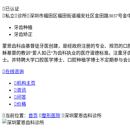

已认证

私立

诊所

深圳市福田区福田街道福安社区金田路3037号金中环
牙齿种植
牙齿矫正
蒙恩齿科由基督徒牙医创建，是经政府注册的专业、规范的口
稣基督的教训“爱人如己“为齿科执业的医疗道德标准。注重
士。并特聘大学口腔医学博士、口腔种植学博士不定期参与会

在线咨询

机构主页

资讯

问答

价格

当前位置：
首页

整形医院

深圳蒙恩齿科诊所