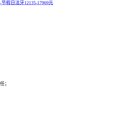
洁牙12135-17969元
任；