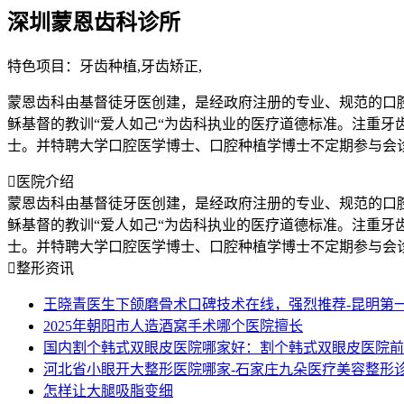
深圳蒙恩齿科诊所
特色项目：牙齿种植,牙齿矫正,
蒙恩齿科由基督徒牙医创建，是经政府注册的专业、规范的口
稣基督的教训“爱人如己“为齿科执业的医疗道德标准。注重
士。并特聘大学口腔医学博士、口腔种植学博士不定期参与会

医院介绍
蒙恩齿科由基督徒牙医创建，是经政府注册的专业、规范的口
稣基督的教训“爱人如己“为齿科执业的医疗道德标准。注重
士。并特聘大学口腔医学博士、口腔种植学博士不定期参与会

整形资讯
王晓青医生下颌磨骨术口碑技术在线，强烈推荐-昆明第
2025年朝阳市人造酒窝手术哪个医院擅长
国内割个韩式双眼皮医院哪家好：割个韩式双眼皮医院前
河北省小眼开大整形医院哪家-石家庄九朵医疗美容整形
怎样让大腿吸脂变细