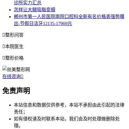
诊所实力汇总
怎样让大腿吸脂变细
郴州市第一人民医院南院口腔科全新有名价格表强势曝
出-节假日洁牙12135-17969元

整形问答

本院医生

整形价格
在线咨询

免责声明
本站信息和数据仅供参考，本站不承担由此引起的法律
责任；
如有侵权请及时联系本站，我们会及时处理做删除处
理。