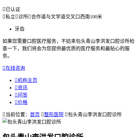

已认证

私立

诊所

合作道与文学道交叉口西南100米
牙齿
如果您需要口腔医疗服务，不妨来包头青山李洪发口腔诊所检
查一下，我们将会为您提供最优质的医疗服务和最贴心的服
务。

在线咨询

机构主页

资讯

问答

价格

当前位置：
首页

整形医院

包头青山李洪发口腔诊所