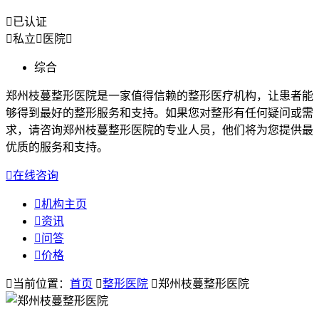

已认证

私立

医院

综合
郑州枝蔓整形医院是一家值得信赖的整形医疗机构，让患者能
够得到最好的整形服务和支持。如果您对整形有任何疑问或需
求，请咨询郑州枝蔓整形医院的专业人员，他们将为您提供最
优质的服务和支持。

在线咨询

机构主页

资讯

问答

价格

当前位置：
首页

整形医院

郑州枝蔓整形医院