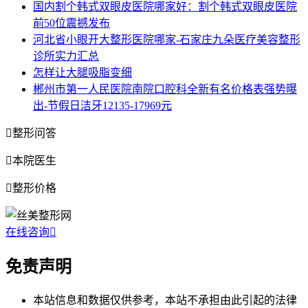
国内割个韩式双眼皮医院哪家好：割个韩式双眼皮医院
前50位震撼发布
河北省小眼开大整形医院哪家-石家庄九朵医疗美容整形
诊所实力汇总
怎样让大腿吸脂变细
郴州市第一人民医院南院口腔科全新有名价格表强势曝
出-节假日洁牙12135-17969元

整形问答

本院医生

整形价格
在线咨询

免责声明
本站信息和数据仅供参考，本站不承担由此引起的法律