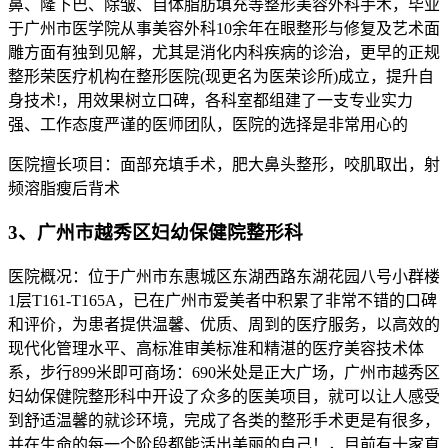
鼻、隆下巴、除皱、自体脂肪填充等整形美容外科手术，毕业
于广州市医学院从事美容外科10余年在眼整形与修复及艺术面
雕方面有独到见解，尤其是消化内科疾病的诊治，更早的正规
整形荣医疗机构在整形医院(现更名为医荣诊所)成立，提升自
身技术!，用效果树立口碑，各科室都组建了一支专业实力
强、工作态度严谨的医师团队，医院的选择是非常用心的
医院擅长项目：面部充填手术，肥大鼻头整形，咬肌取出，射
频溶脂瘦后背术
3、广州市越秀区妇幼保健院整形科
医院概况：位于广州市东惠城区东湖西路东湖花园八号小群楼
1层T161-T165A，已在广州市爱美者中积累了非常不错的口碑
和评价，为患者提供温馨、优质、周到的医疗服务，以高效的
现代化管理水平、高标准审美标准和精湛的医疗美容技术体
系，步行899米即可商场：690米处是正大广场，广州市越秀区
妇幼保健院整形科中开设了众多的医美项目，就可以让人感受
到舒适温馨的就诊环境，完成了各类的整形手术更是有很多，
并在生命的每一个阶段都能活出美丽的自己！，目前有十家直