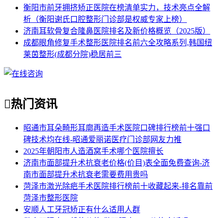
衡阳市前牙拥挤矫正医院在榜清单实力，技术亮点全解
析（衡阳谢氏口腔整形门诊部是权威专家上榜）
济南耳软骨复合隆鼻医院排名及新价格概览（2025版）
成都眼角修复手术整形医院排名前六全攻略系列,韩国纽
莱茵整形(成都分院)稳居前三

热门资讯
昭通市耳朵畸形耳廓再造手术医院口碑排行榜前十强口
碑技术均在线-昭通爱丽诺医疗门诊部网友力推
2025年朝阳市人造酒窝手术哪个医院擅长
济南市面部提升术抗衰老价格(价目)表全面免费查询-济
南市面部提升术抗衰老需要费用贵吗
菏泽市激光除疤手术医院排行榜前十收藏起来-排名靠前
菏泽市整形医院
安顺人工牙冠矫正有什么适用人群