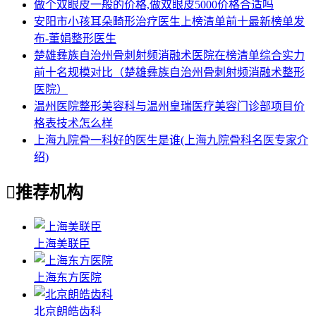
做个双眼皮一般的价格,做双眼皮5000价格合适吗
安阳市小孩耳朵畸形治疗医生上榜清单前十最新榜单发
布-董娟整形医生
楚雄彝族自治州骨刺射频消融术医院在榜清单综合实力
前十名规模对比（楚雄彝族自治州骨刺射频消融术整形
医院）
温州医院整形美容科与温州皇瑞医疗美容门诊部项目价
格表技术怎么样
上海九院骨一科好的医生是谁(上海九院骨科名医专家介
绍)

推荐机构
上海美联臣
上海东方医院
北京朗皓齿科