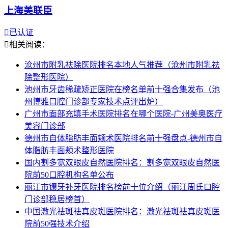
上海美联臣

已认证

相关阅读：
沧州市附乳祛除医院排名本地人气推荐（沧州市附乳祛
除整形医院）
池州市牙齿稀疏矫正医院在榜名单前十强合集发布（池
州博雅口腔门诊部专家技术点评出炉）
广州市面部充填手术医院排名在哪个医院-广州美奥医疗
美容门诊部
德州市自体脂肪丰面颊术医院排名前十强盘点-德州市自
体脂肪丰面颊术整形医院
国内割多宽双眼皮自然医院排名：割多宽双眼皮自然医
院前50口腔机构名单公布
丽江市镶牙补牙医院排名榜前十位介绍（丽江周氏口腔
门诊部稳居榜首）
中国激光祛斑祛真皮斑医院排名：激光祛斑祛真皮斑医
院前50强技术介绍