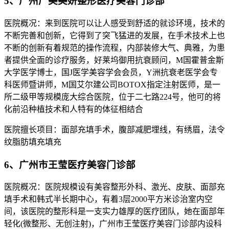
5、广州广美美妍整形医疗美容门诊部
医院概况：来到医院可以让人感受到舒适的就诊环境，技术的
不断完善和创新，它得到了突飞猛进的发展，在手术技术上也
不断的创新有着规范的操作流程，内部装修大气、典雅，为患
者提供全面的诊疗服务，好莱坞御用抗衰顾问，M国霍普金斯
大学医学博士，国J医学美容学会会员，Y洲抗衰老医学会专
科医师暨讲师，M国艾尔建公司BOTOX指定注射医师，是一
所二级甲等规模庞大综合医院，位于二七路224号，他可的将
化前沿种植技术和人特有的体征相结合
医院擅长项目：面部充填手术，腹部减肥埋线，有绣眉，法令
纹脂肪填充填充
6、广州市王莹医疗美容门诊部
医院概况：医院规模设有美容整形外科、激光、皮肤、面部充
填手术和韩式半长期中心，有着3层2000平方米诊治室内空
间，该医院的整形科是一支实力雄厚的医疗团队，她在面部年
轻化(微整形、无创注射)，广州市王莹医疗美容门诊部内设科