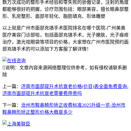
数万次成功的整形手术经验和零失败的骄傲记录，注射的角度
都能够很好的把握，诊疗范围包括：眼部美容，擅长眼鼻部整
形、乳房整形、面部年轻化、脂肪填充、形体雕塑
以上就是广州市面部充填手术医院排名在哪个医院-广州美奥
医疗美容门诊部啦，包括面部充填手术，光子嫩肤，光子痤疮
治疗，激光祛眼袋等项目的价格，大家想在广州市医院预约面
部充填手术的可以添加下方客服了解详情！

说明：文章内容来源网络整理仅供参考，如有侵权请联系删
除
上一篇：
济南市面部提升术抗衰老价格(价目)表全面免费查询-
济南市面部提升术抗衰老需要费用贵吗
下一篇：
沧州市鞍鼻畸形矫正收费标准2025升级一览-沧州市
鞍鼻畸形矫正整形价格大概是多少